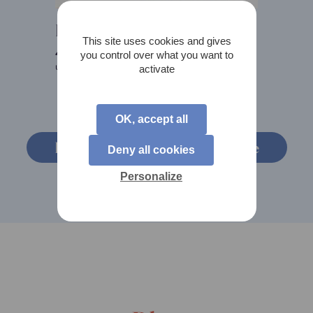
Palet Chocolat Passion
This site uses cookies and gives
4,20
€
TTC
you control over what you want to
unité
activate
OK, accept all
Découvrir les plats de la semaine
Deny all cookies
Personalize