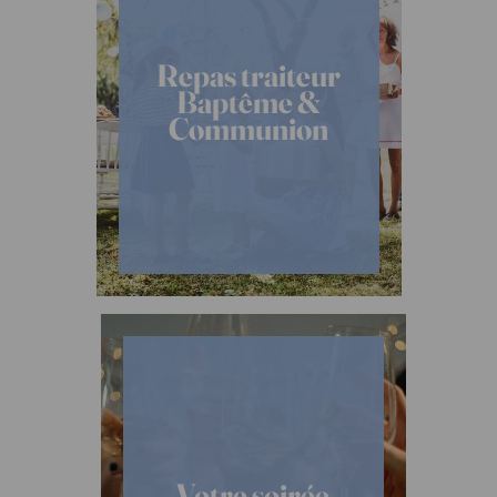
Repas traiteur
Baptême &
Communion
Votre soirée