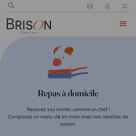
Plateaux-repas au bureau
Repas à domicile
E-Shop traiteur
Recevez vos invités comme un chef !
Après la réunion, place au déjeuner !
Vous organisez un événement ?
Commandez et faites-vous livrer vos plateaux-repas.
Composez un menu clé en main avec nos recettes de
Découvrez notre offre autour des produits : cocktail,
recettes traiteur, buffet et plateau-repas sur la
saison.
boutique en ligne !
Je réserve !