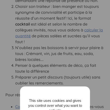
demandant une réponse de présence ou non.
Choisir son traiteur : bien manger est toujours
synonyme de convivialité et participe à la
réussite d’un moment festif ! Ici, le format
cocktail
est idéal et selon le nombre de
collègues invités, nous vous aidons à
calculer la
quantité
de pièces salées et sucrées qu’il vous
faut !
N’oubliez pas les boissons à servir pour plaire à
tous : Crémant, vin, jus de fruits, eau, soda,
bières locales….
Penser à quelques éléments de déco, ça fait
toute la différence
Préparer un petit discours (toujours utile) sans
oublier les remerciements.
Pour réserver, rien de plus simple !
This site uses cookies and gives
you control over what you want to
Commandez en ligne
directement et faites-vous