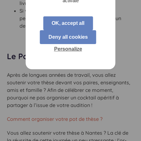
activate
livrer sur le lieu de réception.
Si votre réception accueille plus de 30
personnes,
contactez-nous
pour réaliser un
OK, accept all
devis.
Deny all cookies
Personalize
Le Pot de thèse
Après de longues années de travail, vous allez
soutenir votre thèse devant vos paires, enseignants,
amis et famille ? Afin de célébrer ce moment,
pourquoi ne pas organiser un cocktail apéritif à
partager à l’issue de votre audition !
Comment organiser votre pot de thèse ?
Vous allez soutenir votre thèse à Nantes ? La clé de
la réussite de cette journée un peu stressante : l’or-