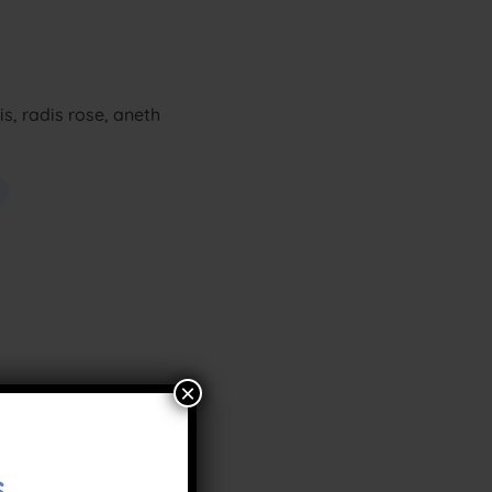
s, radis rose, aneth
×
s…