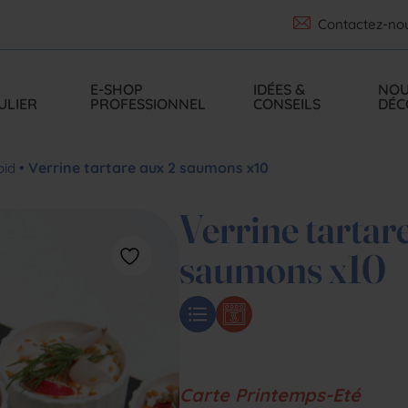
Contactez-no
P
E-SHOP
IDÉES &
NOU
ULIER
PROFESSIONNEL
CONSEILS
DÉC
• Verrine tartare aux 2 saumons x10
oid
Verrine tartar
saumons x10
Carte Printemps-Eté