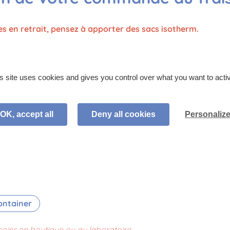
en retrait, pensez à apporter des sacs isotherm.
N
 si vous n’avez pas assez de place dans vos frigos,
un
container réfrigéré
!
AUMON frais, SAUMON fumé, concombre, oignon, vinaigre de 
s site uses cookies and gives you control over what you want to acti
ment d’Espelette), crème de fromage frais (fromage frais (LAI
).
OK, accept all
Deny all cookies
Personaliz
, Sésame, SOJA
ontainer
essionnels
Nous découvrir
Idées
soins en boutique ou au laboratoire