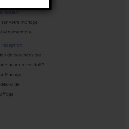
-list de
anisateur
iser votre mariage
 événement pro
 réception
en de bouchées par
nne pour un cocktail ?
eur Mariage
ditions de
uffage