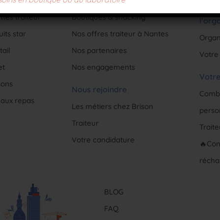
Check
tes traiteur
Boutiques & snacking
l’org
its star
Nos offres traiteur à Nantes
Organ
ail
Nos partenaires
Votre
et
Nos engagements
Votre
sons
Nous rejoindre
Combi
eaux repas
Les métiers chez Brison
perso
Traiteur
Trait
Votre candidature
🔥Con
récha
BLOG
FAQ