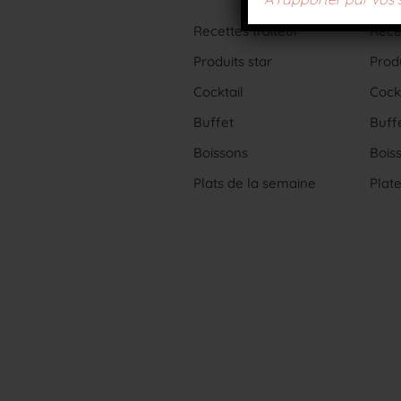
Recettes traiteur
Recet
Produits star
Produ
Cocktail
Cockt
Buffet
Buff
Boissons
Bois
Plats de la semaine
Plat