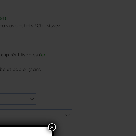
ent
eu vos déchets ! Choisissez
o cup
réutilisables (
en
elet papier (sans
×