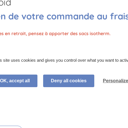
oid
de
Plateau
25,19
€
TTC
en de votre commande au frai
repas
unité
L'EPICURIEN
Soit au total :
100,76
€ TTC
en retrait, pensez à apporter des sacs isotherm.
 si vous n’avez pas assez de place dans vos frigos,
Ajouter au panier
un
container réfrigéré
!
s site uses cookies and gives you control over what you want to acti
Produit disponible en 24h
OK, accept all
Deny all cookies
Personaliz
MPOSITION
PRÉPARATION