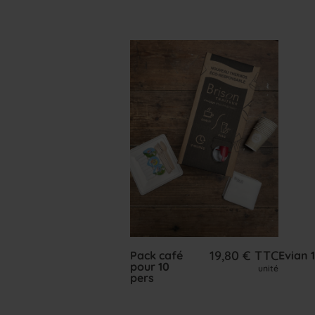
19,80
€
TTC
Pack café
Evian 1
pour 10
unité
pers