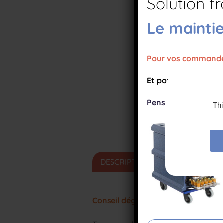
Solution fr
Le mainti
Pour vos commandes 
Et pour le stockage,
Pensez à réserver 
Thi
DESCRIPTION DÉTAILLÉE
CO
Conseil dégustation