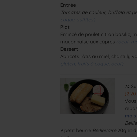
Entrée
Tomates de couleur, buffala et pe
coque, sulfites)
Plat
Emincé de poulet citron basilic, mi
mayonnaise aux câpres
(oeuf, mo
Dessert
Abricots rôtis au miel, chantilly v
gluten, fruits à coque, oeuf)
🧀 S
(2.20
Vous
repa
mois
Beill
+
petit beurre
Beillevaire
20g et d