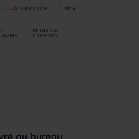
us
Mon compte
Panier
S
RETRAIT &
OUVRIR
LIVRAISON
N
ivré au bureau