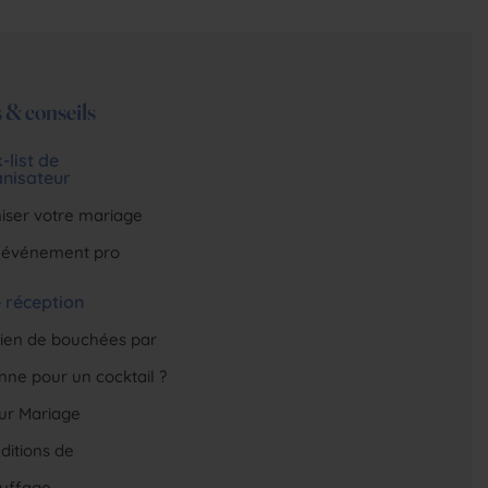
 & conseils
-list de
anisateur
iser votre mariage
 événement pro
 réception
en de bouchées par
nne pour un cocktail ?
eur Mariage
ditions de
uffage