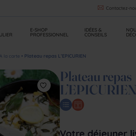
Contactez-no
P
E-SHOP
IDÉES &
NOU
ULIER
PROFESSIONNEL
CONSEILS
DÉC
• Plateau repas L’EPICURIEN
A la carte
Plateau repas
L’EPICURIE
Votre déjeuner l