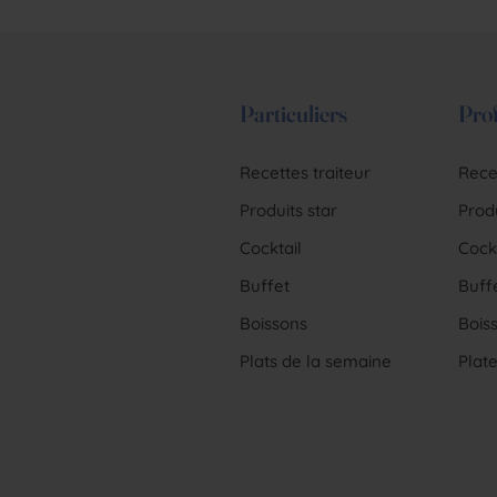
Particuliers
Prof
Recettes traiteur
Recet
Produits star
Produ
Cocktail
Cockt
Buffet
Buff
Boissons
Bois
Plats de la semaine
Plat