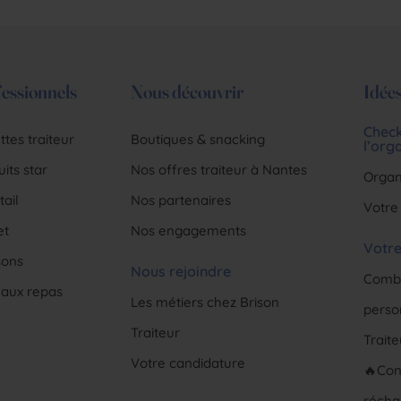
essionnels
Nous découvrir
Idées
Check
tes traiteur
Boutiques & snacking
l’org
its star
Nos offres traiteur à Nantes
Organ
ail
Nos partenaires
Votre
et
Nos engagements
Votre
sons
Nous rejoindre
Combi
eaux repas
Les métiers chez Brison
perso
Traiteur
Trait
Votre candidature
🔥Con
récha