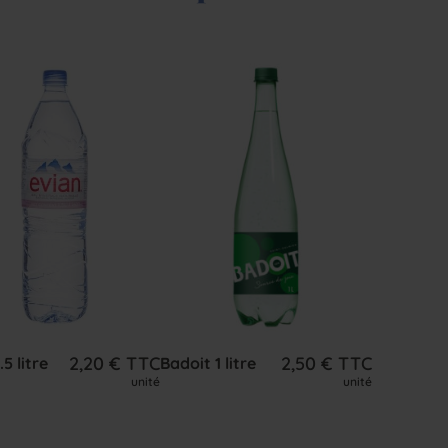
2,20
€
TTC
2,50
€
TTC
.5 litre
Badoit 1 litre
unité
unité