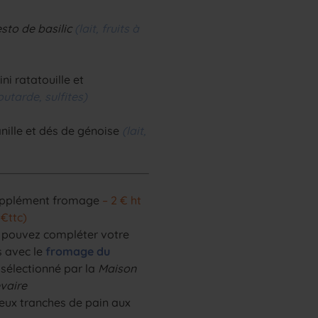
sto de basilic
(lait, fruits à
ni ratatouille et
utarde, sulfites)
anille et dés de génoise
(lait,
upplément fromage
– 2 € ht
 €ttc)
 pouvez compléter votre
s avec le
fromage du
sélectionné par la
Maison
evaire
eux tranches de pain aux