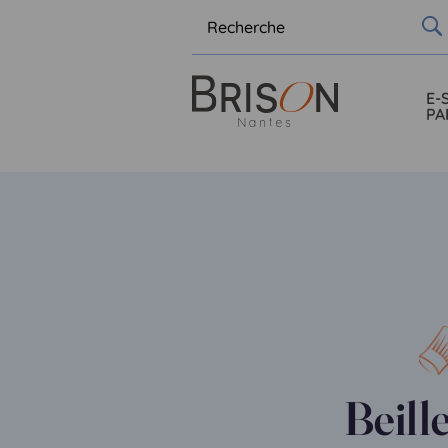
E-
PA
Beill