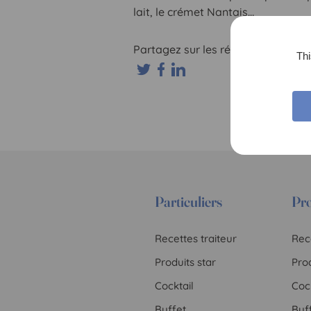
lait, le crémet Nantais…
Partagez sur les réseaux sociaux :
Thi
Particuliers
Pro
Recettes traiteur
Rece
Produits star
Prod
Cocktail
Cock
Buffet
Buf