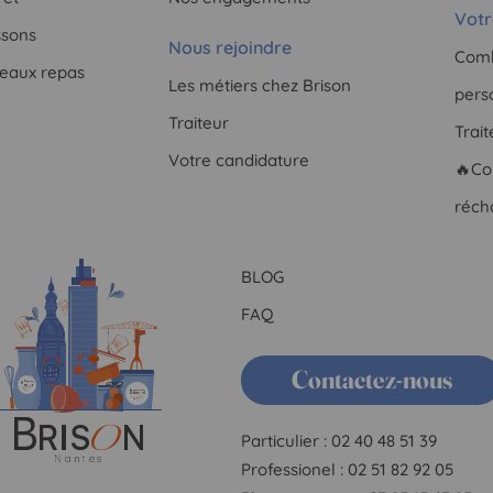
Votr
ssons
Nous rejoindre
Comb
teaux repas
Les métiers chez Brison
pers
Traiteur
Trai
Votre candidature
🔥Co
réch
BLOG
FAQ
Contactez-nous
Particulier : 02 40 48 51 39
Professionel : 02 51 82 92 05