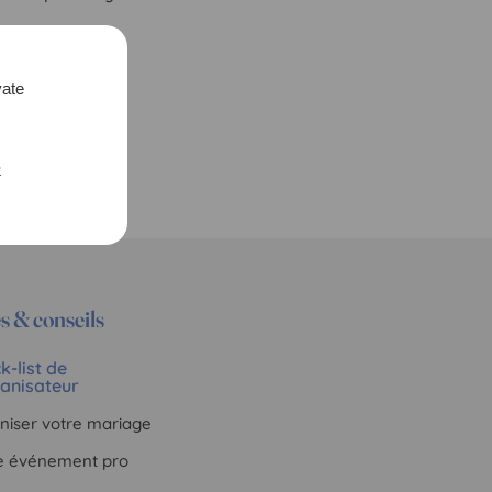
vate
e
s & conseils
k-list de
ganisateur
niser votre mariage
e événement pro