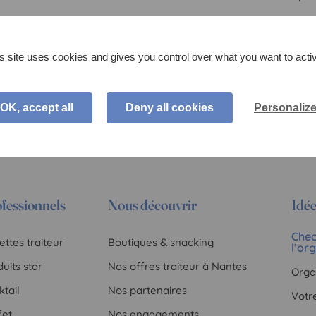
s site uses cookies and gives you control over what you want to acti
OK, accept all
Deny all cookies
Personaliz
fessionnels
Nous découvrir
Idée
Chec
ttes traiteur
Boutiques & snacking
l’or
uits star
Nos offres traiteur à Nantes
Orga
tail
Nos partenaires
Votr
fet
Nos engagements