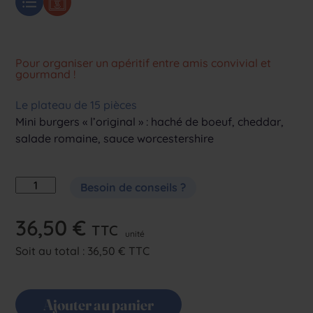
Pour organiser un apéritif entre amis convivial et
gourmand !
Le plateau de 15 pièces
Mini burgers « l’original » : haché de boeuf, cheddar,
salade romaine, sauce
worcestershire
quantité
Besoin de conseils ?
de
Mini
36,50
€
TTC
burger
unité
Soit au total :
36,50
€ TTC
chaud
x15
Ajouter au panier