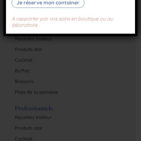
Je réserve mon container
A rapporter par vos soins en boutique ou au
laboratoire
Particuliers
Recettes traiteur
Produits star
Cocktail
Buffet
Boissons
Plats de la semaine
Professionnels
Recettes traiteur
Produits star
Cocktail