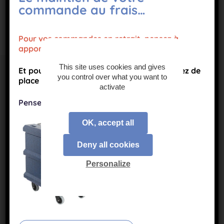
commande au frais…
Pour vos commandes en retrait, pensez à
apporter des sacs isotherm.
This site uses cookies and gives
Et pour le stockage, si vous n’avez pas assez de
you control over what you want to
place dans vos frigos,
activate
Pensez à réserver un
container réfrigéré
!
OK, accept all
Deny all cookies
Personalize